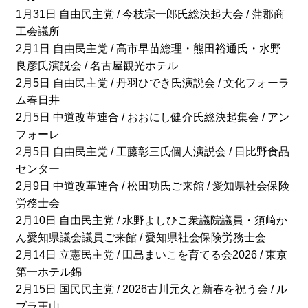
1月31日 自由民主党 / 今枝宗一郎氏総決起大会 / 蒲郡商
工会議所
2月1日 自由民主党 / 高市早苗総理・熊田裕通氏・水野
良彦氏演説会 / 名古屋観光ホテル
2月5日 自由民主党 / 丹羽ひでき氏演説会 / 文化フォーラ
ム春日井
2月5日 中道改革連合 / おおにし健介氏総決起集会 / アン
フォーレ
2月5日 自由民主党 / 工藤彰三氏個人演説会 / 日比野食品
センター
2月9日 中道改革連合 / 松田功氏ご来館 / 愛知県社会保険
労務士会
2月10日 自由民主党 / 水野よしひこ衆議院議員・須﨑か
ん愛知県議会議員ご来館 / 愛知県社会保険労務士会
2月14日 立憲民主党 / 田島まいこを育てる会2026 / 東京
第一ホテル錦
2月15日 国民民主党 / 2026古川元久と新春を祝う会 / ル
ブラ王山