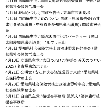
4月1日 国民民主党 / 黒田太郎愛知県議会議員ご来館 / 愛
知県社会保険労務士会
4月3日 花田かつしげ市政報告会 / 東海市芸術劇場
4月5日 自由民主党 / 春のつどい 国政・県政報告会(酒井
庸行参議院議員・中根義高愛知県議会議員) / 岡崎市民会
館
4月5日 国民民主党 / 県議10周年記念パーティー（黒田
太郎愛知県議会議員） / ルブラ王山
4月8日 愛知県社会保険労務士政治連盟常任幹事会 / 愛
知県社会保険労務士会
4月13日 立憲民主党 / 吉田つねひこ後援会 蒼天のつどい
2025 / 名古屋東急ホテル
4月21日 公明党 / 安江伸夫参議院議員ご来館 / 愛知県社
会保険労務士会
4月23日 愛知県社会保険労務士政治連盟幹事会 / 愛知県
社会保険労務士会
5月11日 自由民主党 / 後援会事務所 開所式 / 酒井庸行後
援会事務所