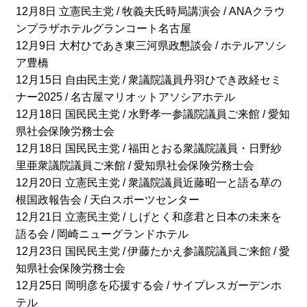
12月8日 立憲民主党 / 牧義夫氏時局講演会 / ANAクラウ
ンプラザホテルグランコート名古屋
12月9日 大村ひであき東三河県政懇談会 / ホテルアソシ
ア豊橋
12月15日 自由民主党 / 衆議院議員丹羽ひでき政経セミ
ナー2025 / 名古屋マリオットアソシアホテル
12月18日 国民民主党 / 水野孝一参議院議員ご来館 / 愛知
県社会保険労務士会
12月18日 国民民主党 / 福田とおる衆議院議員・日野紗
里亜衆議院議員ご来館 / 愛知県社会保険労務士会
12月20日 立憲民主党 / 衆議院議員近藤昭一と語る草の
根国政報告会 / 天白スポーツセンター
12月21日 立憲民主党 / しげとく和彦君と日本の未来を
語る会 / 岡崎ニューグランドホテル
12月23日 国民民主党 / 伊藤たかえ参議院議員ご来館 / 愛
知県社会保険労務士会
12月25日 岡明彦を応援する会 / サイプレスガーデンホ
テル