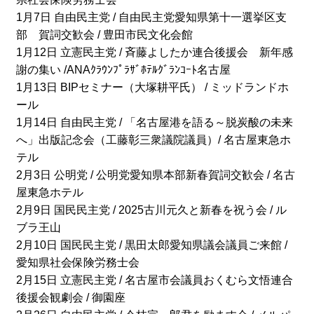
1月7日 自由民主党 / 自由民主党愛知県第十一選挙区支
部 賀詞交歓会 / 豊田市民文化会館
1月12日 立憲民主党 / 斉藤よしたか連合後援会 新年感
謝の集い /ANAｸﾗｳﾝﾌﾟﾗｻﾞﾎﾃﾙｸﾞﾗﾝｺｰﾄ名古屋
1月13日 BIPセミナー（大塚耕平氏） / ミッドランドホ
ール
1月14日 自由民主党 / 「名古屋港を語る～脱炭酸の未来
へ」出版記念会（工藤彰三衆議院議員）/ 名古屋東急ホ
テル
2月3日 公明党 / 公明党愛知県本部新春賀詞交歓会 / 名古
屋東急ホテル
2月9日 国民民主党 / 2025古川元久と新春を祝う会 / ル
ブラ王山
2月10日 国民民主党 / 黒田太郎愛知県議会議員ご来館 /
愛知県社会保険労務士会
2月15日 立憲民主党 / 名古屋市会議員おくむら文悟連合
後援会観劇会 / 御園座