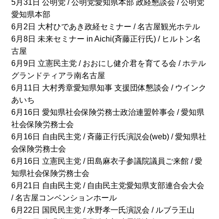
5月31日 公明党 / 公明党愛知県本部 政経懇談会 / 公明党
愛知県本部
6月2日 大村ひであき政経セミナー / 名古屋観光ホテル
6月8日 未来セミナー in Aichi(斉藤正行氏) / ヒルトン名
古屋
6月9日 立憲民主党 / おおにし健介君を育てる会 / ホテル
グランドティアラ南名古屋
6月11日 大村秀章愛知県知事 支援団体懇談会 / ウインク
あいち
6月16日 愛知県社会保険労務士政治連盟幹事会 / 愛知県
社会保険労務士会
6月16日 自由民主党 / 斉藤正行氏演説会(web) / 愛知県社
会保険労務士会
6月16日 立憲民主党 / 田島麻衣子参議院議員ご来館 / 愛
知県社会保険労務士会
6月21日 自由民主党 / 自由民主党愛知県支部連合会大会
/ 名古屋コンベンションホール
6月22日 国民民主党 / 水野孝一氏演説会 / ルブラ王山