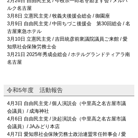
2月26日 自由民主党 / 今枝宗一郎君を励ます会 / メルパ
ルク名古屋
3月8日 立憲民主党 / 牧義夫後援会総会 / 御園座
3月9日 自由民主党 / 中田ちづこ後援会 第30回総会 / 名
古屋東急ホテル
3月10日 立憲民主党 / 吉田統彦前衆議院議員ご来館 / 愛
知県社会保険労務士会
3月21日 2025年秀成会総会 / ホテルグランドティアラ南
名古屋
令和5年度 活動報告
4月3日 自由民主党 / 個人演説会（中里高之名古屋市議
会議員）/ 成海神社
4月6日 自由民主党 / 決起演説会（中里高之名古屋市議
会議員）/ JAみどり本店
4月7日 愛知県社会保険労務士政治連盟常任幹事会 / 愛