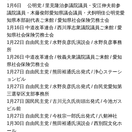
1月6日 公明党 / 里見隆治参議院議員・安江伸夫前参
議院議員・木藤俊郎愛知県議会議員・犬飼明佳公明党愛
知県本部副代表ご来館 / 愛知県社会保険労務士会
1月16日 中道改革連合 / 西川厚志衆議院議員ご来館 / 愛
知県社会保険労務士会
1月22日 自由民主党 / 水野良彦氏演説会 / 水野良彦事務
所
1月26日 中道改革連合 / 牧義夫衆議院議員ご来館 / 愛知
県社会保険労務士会
1月27日 自由民主党 / 熊田裕通氏出発式 / 浄心ステーシ
ョンビル
1月27日 自由民主党 / 水野良彦氏出発式 / 自民党愛知第
三選挙区支部事務所
1月27日 国民民主党 / 古川元久氏街頭出発式 / 今池ガス
ビル前
1月27日 自由民主党 / 今枝宗一郎氏出発式 / 八剱神社
1月30日 自由民主党 / 熊田裕通氏演説会 / 西別院文化ホ
ール