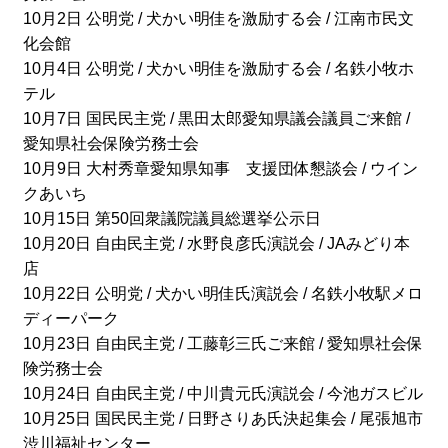
10月2日 公明党 / 犬かい明佳を激励する会 / 江南市民文
化会館
10月4日 公明党 / 犬かい明佳を激励する会 / 名鉄小牧ホ
テル
10月7日 国民民主党 / 黒田太郎愛知県議会議員ご来館 /
愛知県社会保険労務士会
10月9日 大村秀章愛知県知事 支援団体懇談会 / ウイン
クあいち
10月15日 第50回衆議院議員総選挙公示日
10月20日 自由民主党 / 水野良彦氏演説会 / JAみどり本
店
10月22日 公明党 / 犬かい明佳氏演説会 / 名鉄小牧駅メロ
ディーパーク
10月23日 自由民主党 / 工藤彰三氏ご来館 / 愛知県社会保
険労務士会
10月24日 自由民主党 / 中川貴元氏演説会 / 今池ガスビル
10月25日 国民民主党 / 日野さりあ氏決起集会 / 尾張旭市
渋川福祉センター