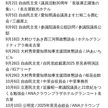
9月2日 自由民主党 / 議員活動30周年「長坂康正躍進の
集い」 / 名古屋観光ホテル
9月5日 自由民主党 / 愛知県議会議員ますだ裕二を囲む
会 / 三越屋上
9月9日 自由民主党 / 参議院議長公邸訪問 / 参議院議長公
邸
9月16日 大村ひであき西三河県政懇談会 / ホテルグラン
ドティアラ南名古屋
9月26日 大村秀章愛知県知事支援団体懇談会 / JAあいち
ビル
9月26日 自由民主党 / 自民党総裁選2025 所見表明演説
会 / IGアリーナ
9月29日 大村秀章愛知県知事支援団体懇談会 / 桜花会館
10月6日 自由民主党 / 中里会役員会 / 中里事務所
10月6日 立憲民主党 / 近藤昭一衆議院議員と21世紀をつ
くる勉強会 / ANAクラウンプラザホテルグランコート名
古屋
10月10日 公明党 / 2025年里見会総会 / ANAクラウンプ